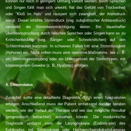
können nur noch in geringem Umfang variiert werden. Beim Sprechen
und Singen fühlt man sich unwohl, hat das Gefühl von Trockenheit
oder "Kloß im Hals“ und räuspert sich zwanghaft, der Atemdruck
steigt. Dieser erhöhte Stimmdruck (sog. subglottischer Anblasedruck)
verstärkt die Stimmbeeinträchtigung weiter. Bei dauerhafter
Überbeanspruchung durch falsches Sprechen oder Singen kann es zu
Knötchenbildung (sog. Sänger- oder Schreiknötchen) auf den
Schleimhäuten kommen. In schweren Fällen tritt eine Stimmlosigkeit
(Aphonie) ein. Nicht selten muss eine operative Maßnahme, wie z. B.
ein Stimmlippenstripping oder ein Unterspritzen der Stimmlippen, mit
körpereigenem Gewebe (z. B. Hyaloron) erfolgen.
4. Stimmstatus
Zunächst sollte eine detaillierte Diagnostik durch einen Spezialisten
erfolgen. Anschließend muss der Patient umfassend darüber beraten
werden, wie der Verlauf der Therapie und wie das mögliche Resultat
(prognostisch betrachtet) aussehen könnte. Die medizinische
Diagnostik umfasst stets die Laryngoskopie (Endoskopie) des
Kehlkopfes mit Stroboskopie oder Hochgeschwindigkeitskameras