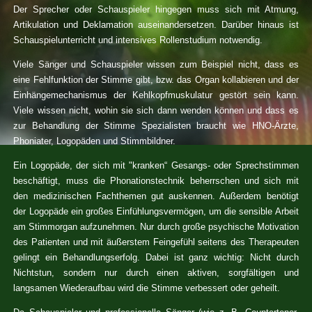
Der Sprecher oder Schauspieler hingegen muss sich mit Atmung,
Artikulation und Deklamation auseinandersetzen. Darüber hinaus ist
Schauspielunterricht und intensives Rollenstudium notwendig.
Viele Sänger und Schauspieler wissen zum Beispiel nicht, dass es
eine Fehlfunktion der Stimme gibt, bzw. das Organ kollabieren und der
Einhängemechanismus der Kehlkopfmuskulatur gestört sein kann.
Viele wissen nicht, wohin sie sich dann wenden können und dass es
zur Behandlung der Stimme Spezialisten braucht wie HNO-Ärzte,
Phoniater, Logopäden und Stimmbildner.
Ein Logopäde, der sich mit "kranken“ Gesangs- oder Sprechstimmen
beschäftigt, muss die Phonationstechnik beherrschen und sich mit
den medizinischen Fachthemen gut auskennen. Außerdem benötigt
der Logopäde ein großes Einfühlungsvermögen, um die sensible Arbeit
am Stimmorgan aufzunehmen. Nur durch große psychische Motivation
des Patienten und mit äußerstem Feingefühl seitens des Therapeuten
gelingt ein Behandlungserfolg. Dabei ist ganz wichtig: Nicht durch
Nichtstun, sondern nur durch einen aktiven, sorgfältigen und
langsamen Wiederaufbau wird die Stimme verbessert oder geheilt.